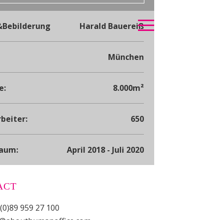
&Bebilderung
Harald Bauereiß
München
e:
8.000m²
beiter:
650
raum:
April 2018 - Juli 2020
ACT
(0)89 959 27 100