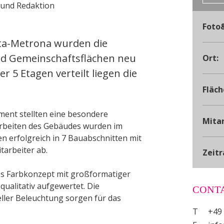
Foto
ta-Metrona wurden die
d Gemeinschaftsflächen neu
Ort:
er 5 Etagen verteilt liegen die
Fläch
nt stellten eine besondere
Mitar
rbeiten des Gebäudes wurden im
n erfolgreich in 7 Bauabschnitten mit
tarbeiter ab.
Zeit
es Farbkonzept mit großformatiger
ualitativ aufgewertet. Die
CONT
ller Beleuchtung sorgen für das
T
+49 