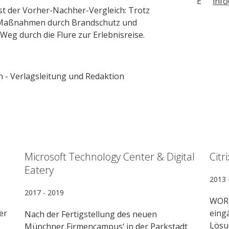
E
inf
st der Vorher-Nachher-Vergleich: Trotz
 Maßnahmen durch Brandschutz und
Weg durch die Flure zur Erlebnisreise.
Microsoft Technology Center & Digital
Citr
Eatery
2013 
2017 - 2019
WORK
er
eing
Nach der Fertigstellung des neuen
Lösu
Münchner Firmencampus‘ in der Parkstadt